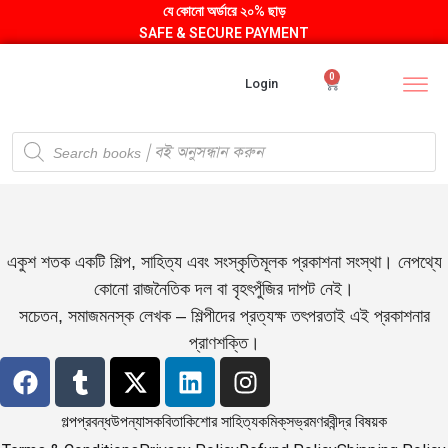
যে কোনো অর্ডারে ২০% ছাড়
SAFE & SECURE PAYMENT
0
Login
একুশ শতক একটি শিল্প, সাহিত্য এবং সংস্কৃতিমূলক প্রকাশনা সংস্থা। নেপথ্যে
কোনো রাজনৈতিক দল বা বৃহৎপুঁজির দাপট নেই।
সচেতন, সমাজমনস্ক লেখক – শিল্পীদের প্রত্যক্ষ তৎপরতাই এই প্রকাশনার
প্রাণশক্তি।
গল্প
প্রবন্ধ
উপন্যাস
কবিতা
কিশোর সাহিত্য
কমিক্‌স
ভ্রমণ
রবীন্দ্র বিষয়ক