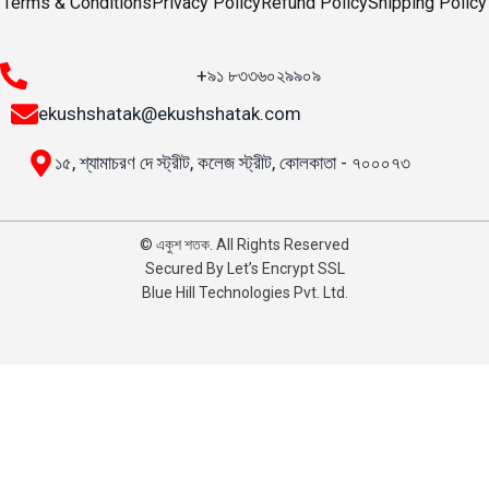
Terms & Conditions
Privacy Policy
Refund Policy
Shipping Policy
+৯১ ৮৩৩৬০২৯৯০৯
ekushshatak@ekushshatak.com
১৫, শ্যামাচরণ দে স্ট্রীট, কলেজ স্ট্রীট, কোলকাতা - ৭০০০৭৩
© একুশ শতক. All Rights Reserved
Secured By Let’s Encrypt SSL
Blue Hill Technologies Pvt. Ltd.