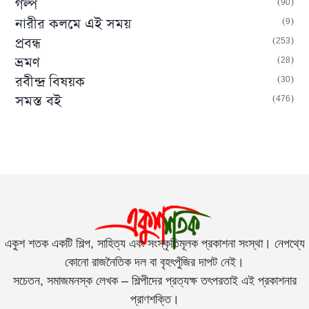
90
গল্প
9
নারীর কলমে এই সময়
253
প্রবন্ধ
28
ভ্রমণ
30
রবীন্দ্র বিষয়ক
476
সমস্ত বই
একুশ শতক একটি শিল্প, সাহিত্য এবং সংস্কৃতিমূলক প্রকাশনা সংস্থা। নেপথ্যে
কোনো রাজনৈতিক দল বা বৃহৎপুঁজির দাপট নেই।
সচেতন, সমাজমনস্ক লেখক – শিল্পীদের প্রত্যক্ষ তৎপরতাই এই প্রকাশনার
প্রাণশক্তি।