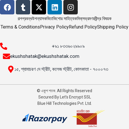
গল্প
প্রবন্ধ
উপন্যাস
কবিতা
কিশোর সাহিত্য
কমিক্‌স
ভ্রমণ
রবীন্দ্র বিষয়ক
Terms & Conditions
Privacy Policy
Refund Policy
Shipping Policy
+৯১ ৮৩৩৬০২৯৯০৯
ekushshatak@ekushshatak.com
১৫, শ্যামাচরণ দে স্ট্রীট, কলেজ স্ট্রীট, কোলকাতা - ৭০০০৭৩
© একুশ শতক. All Rights Reserved
Secured By Let’s Encrypt SSL
Blue Hill Technologies Pvt. Ltd.