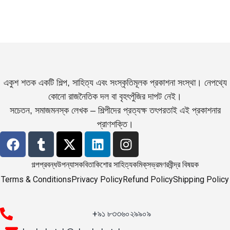
একুশ শতক একটি শিল্প, সাহিত্য এবং সংস্কৃতিমূলক প্রকাশনা সংস্থা। নেপথ্যে
কোনো রাজনৈতিক দল বা বৃহৎপুঁজির দাপট নেই।
সচেতন, সমাজমনস্ক লেখক – শিল্পীদের প্রত্যক্ষ তৎপরতাই এই প্রকাশনার
প্রাণশক্তি।
গল্প
প্রবন্ধ
উপন্যাস
কবিতা
কিশোর সাহিত্য
কমিক্‌স
ভ্রমণ
রবীন্দ্র বিষয়ক
Terms & Conditions
Privacy Policy
Refund Policy
Shipping Policy
+৯১ ৮৩৩৬০২৯৯০৯