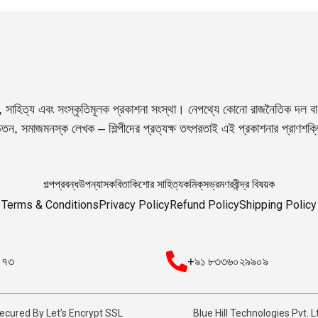
, সাহিত্য এবং সংস্কৃতিমূলক প্রকাশনা সংস্থা। নেপথ্যে কোনো রাজনৈতিক দল বা 
তন, সমাজমনস্ক লেখক – শিল্পীদের প্রত্যক্ষ তৎপরতাই এই প্রকাশনার প্রাণশক
গল্প
প্রবন্ধ
উপন্যাস
কবিতা
কিশোর সাহিত্য
কমিক্‌স
ভ্রমণ
রবীন্দ্র বিষয়ক
Terms & Conditions
Privacy Policy
Refund Policy
Shipping Policy
০০৭৩
+৯১ ৮৩৩৬০২৯৯০৯
ecured By Let’s Encrypt SSL
Blue Hill Technologies Pvt. L