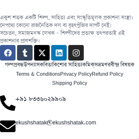
একুশ শতক একটি শিল্প, সাহিত্য এবং সংস্কৃতিমূলক প্রকাশনা সংস্থা।
নেপথ্যে কোনো রাজনৈতিক দল বা বৃহৎপুঁজির দাপট নেই।
সচেতন, সমাজমনস্ক লেখক – শিল্পীদের প্রত্যক্ষ তৎপরতাই এই
প্রকাশনার প্রাণশক্তি।
গল্প
প্রবন্ধ
উপন্যাস
কবিতা
কিশোর সাহিত্য
কমিক্‌স
ভ্রমণ
রবীন্দ্র বিষয়ক
Terms & Conditions
Privacy Policy
Refund Policy
Shipping Policy
+৯১ ৮৩৩৬০২৯৯০৯
ekushshatak@ekushshatak.com