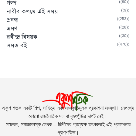
(90)
গল্প
(9)
নারীর কলমে এই সময়
(253)
প্রবন্ধ
(28)
ভ্রমণ
(30)
রবীন্দ্র বিষয়ক
(476)
সমস্ত বই
একুশ শতক একটি শিল্প, সাহিত্য এবং সংস্কৃতিমূলক প্রকাশনা সংস্থা। নেপথ্যে
কোনো রাজনৈতিক দল বা বৃহৎপুঁজির দাপট নেই।
সচেতন, সমাজমনস্ক লেখক – শিল্পীদের প্রত্যক্ষ তৎপরতাই এই প্রকাশনার
প্রাণশক্তি।