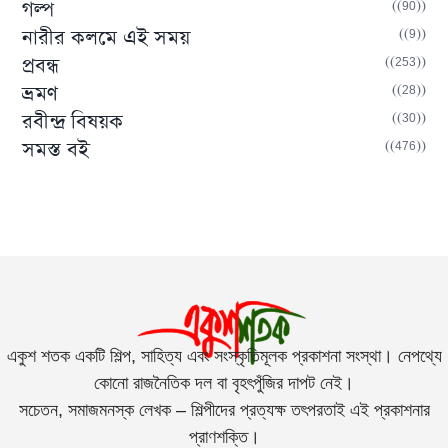
(90)
গল্প
(9)
নারীর কলমে এই সময়
(253)
প্রবন্ধ
(28)
ভ্রমণ
(30)
রবীন্দ্র বিষয়ক
(476)
সমস্ত বই
একুশ শতক একটি শিল্প, সাহিত্য এবং সংস্কৃতিমূলক প্রকাশনা সংস্থা। নেপথ্যে
কোনো রাজনৈতিক দল বা বৃহৎপুঁজির দাপট নেই।
সচেতন, সমাজমনস্ক লেখক – শিল্পীদের প্রত্যক্ষ তৎপরতাই এই প্রকাশনার
প্রাণশক্তি।