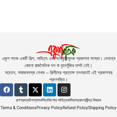
একুশ শতক একটি শিল্প, সাহিত্য এবং সংস্কৃতিমূলক প্রকাশনা সংস্থা। নেপথ্যে
কোনো রাজনৈতিক দল বা বৃহৎপুঁজির দাপট নেই।
সচেতন, সমাজমনস্ক লেখক – শিল্পীদের প্রত্যক্ষ তৎপরতাই এই প্রকাশনার
প্রাণশক্তি।
গল্প
প্রবন্ধ
উপন্যাস
কবিতা
কিশোর সাহিত্য
কমিক্‌স
ভ্রমণ
রবীন্দ্র বিষয়ক
Terms & Conditions
Privacy Policy
Refund Policy
Shipping Policy