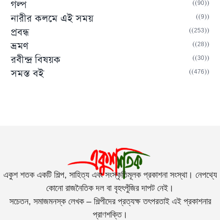
(90)
গল্প
(9)
নারীর কলমে এই সময়
(253)
প্রবন্ধ
(28)
ভ্রমণ
(30)
রবীন্দ্র বিষয়ক
(476)
সমস্ত বই
একুশ শতক একটি শিল্প, সাহিত্য এবং সংস্কৃতিমূলক প্রকাশনা সংস্থা। নেপথ্যে
কোনো রাজনৈতিক দল বা বৃহৎপুঁজির দাপট নেই।
সচেতন, সমাজমনস্ক লেখক – শিল্পীদের প্রত্যক্ষ তৎপরতাই এই প্রকাশনার
প্রাণশক্তি।