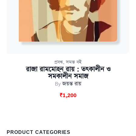
,
প্রবন্ধ
সমস্ত বই
রাজা রামমোহন রায় : তৎকালীন ও
সমকালীন সমাজ
By
জয়ন্ত রায়
₹
1,200
PRODUCT CATEGORIES