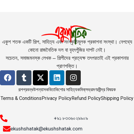
একুশ শতক একটি শিল্প, সাহিত্য এবং সংস্কৃতিমূলক প্রকাশনা সংস্থা। নেপথ্যে
কোনো রাজনৈতিক দল বা বৃহৎপুঁজির দাপট নেই।
সচেতন, সমাজমনস্ক লেখক – শিল্পীদের প্রত্যক্ষ তৎপরতাই এই প্রকাশনার
প্রাণশক্তি।
গল্প
প্রবন্ধ
উপন্যাস
কবিতা
কিশোর সাহিত্য
কমিক্‌স
ভ্রমণ
রবীন্দ্র বিষয়ক
Terms & Conditions
Privacy Policy
Refund Policy
Shipping Policy
+৯১ ৮৩৩৬০২৯৯০৯
ekushshatak@ekushshatak.com