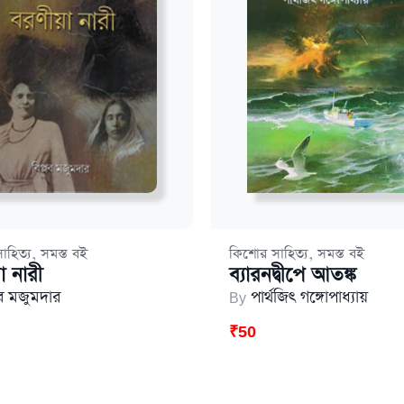
,
,
াহিত্য
সমস্ত বই
কিশোর সাহিত্য
সমস্ত বই
া নারী
ব্যারনদ্বীপে আতঙ্ক
লব মজুমদার
By
পার্থজিৎ গঙ্গোপাধ্যায়
₹
50