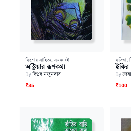
,
,
কিশোর সাহিত্য
সমস্ত বই
কবিতা
অস্ট্রিয়ার রূপকথা
ইকির 
By
বিপ্লব মজুমদার
By
দেবা
₹
35
₹
100