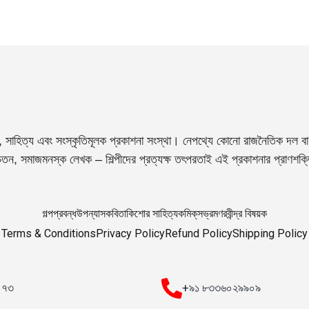
, সাহিত্য এবং সংস্কৃতিমূলক প্রকাশনা সংস্থা। নেপথ্যে কোনো রাজনৈতিক দল বা 
তন, সমাজমনস্ক লেখক – শিল্পীদের প্রত্যক্ষ তৎপরতাই এই প্রকাশনার প্রাণশক
গল্প
প্রবন্ধ
উপন্যাস
কবিতা
কিশোর সাহিত্য
কমিক্‌স
ভ্রমণ
রবীন্দ্র বিষয়ক
Terms & Conditions
Privacy Policy
Refund Policy
Shipping Policy
০০৭৩
+৯১ ৮৩৩৬০২৯৯০৯