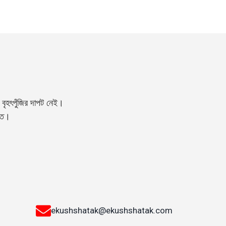
বৃহৎপুঁজির দাপট নেই।
্তি।
ekushshatak@ekushshatak.com