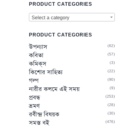
PRODUCT CATEGORIES
Select a category
PRODUCT CATEGORIES
62
উপন্যাস
57
কবিতা
3
কমিক্‌স
22
কিশোর সাহিত্য
90
গল্প
9
নারীর কলমে এই সময়
253
প্রবন্ধ
28
ভ্রমণ
30
রবীন্দ্র বিষয়ক
476
সমস্ত বই