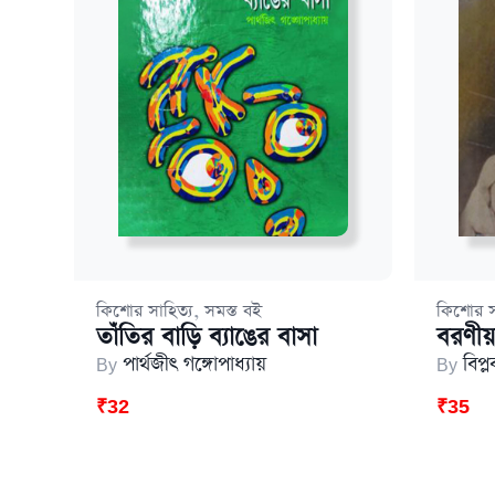
,
কিশোর সাহিত্য
সমস্ত বই
কিশোর স
তাঁতির বাড়ি ব্যাঙের বাসা
বরণীয়
By
পার্থজীৎ গঙ্গোপাধ্যায়
By
বিপ্
₹
32
₹
35