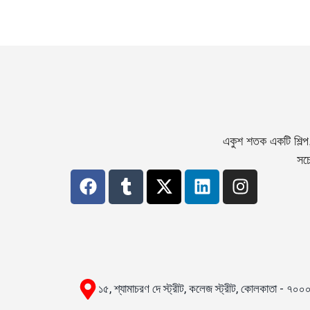
একুশ শতক একটি শিল্প
সচে
১৫, শ্যামাচরণ দে স্ট্রীট, কলেজ স্ট্রীট, কোলকাতা - ৭০