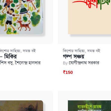
,
,
কিশোর সাহিত্য
সমস্ত বই
কিশোর সাহিত্য
সমস্ত বই
– মিকির
গল্প সঞ্চয়
শিস বসু
,
শৈলেন্দ্র হালদার
By
যােগীন্দ্রনাথ সরকার
₹
150