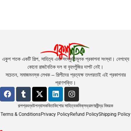
একুশ শতক একটি শিল্প, সাহিত্য এবং সংস্কৃতিমূলক প্রকাশনা সংস্থা। নেপথ্যে
কোনো রাজনৈতিক দল বা বৃহৎপুঁজির দাপট নেই।
সচেতন, সমাজমনস্ক লেখক – শিল্পীদের প্রত্যক্ষ তৎপরতাই এই প্রকাশনার
প্রাণশক্তি।
গল্প
প্রবন্ধ
উপন্যাস
কবিতা
কিশোর সাহিত্য
কমিক্‌স
ভ্রমণ
রবীন্দ্র বিষয়ক
Terms & Conditions
Privacy Policy
Refund Policy
Shipping Policy