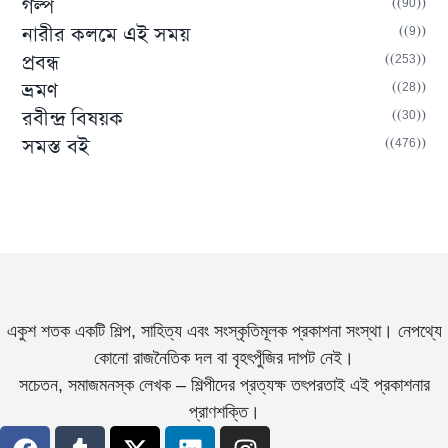
(90)
গল্প
(9)
নারীর কলমে এই সময়
(253)
প্রবন্ধ
(28)
ভ্রমণ
(30)
রবীন্দ্র বিষয়ক
(476)
সমস্ত বই
একুশ শতক একটি শিল্প, সাহিত্য এবং সংস্কৃতিমূলক প্রকাশনা সংস্থা। নেপথ্যে
কোনো রাজনৈতিক দল বা বৃহৎপুঁজির দাপট নেই।
সচেতন, সমাজমনস্ক লেখক – শিল্পীদের প্রত্যক্ষ তৎপরতাই এই প্রকাশনার
প্রাণশক্তি।