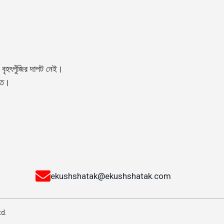
বৃহৎপুঁজির দাপট নেই।
্তি।
ekushshatak@ekushshatak.com
td.