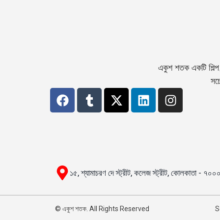
একুশ শতক একটি শিল্প
সচে
১৫, শ্যামাচরণ দে স্ট্রীট, কলেজ স্ট্রীট, কোলকাতা - ৭০
© একুশ শতক. All Rights Reserved
S