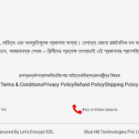
, সাহিত্য এবং সংস্কৃতিমূলক প্রকাশনা সংস্থা। নেপথ্যে কোনো রাজনৈতিক দল বা 
তন, সমাজমনস্ক লেখক – শিল্পীদের প্রত্যক্ষ তৎপরতাই এই প্রকাশনার প্রাণশক
গল্প
প্রবন্ধ
উপন্যাস
কবিতা
কিশোর সাহিত্য
কমিক্‌স
ভ্রমণ
রবীন্দ্র বিষয়ক
Terms & Conditions
Privacy Policy
Refund Policy
Shipping Policy
০০৭৩
+৯১ ৮৩৩৬০২৯৯০৯
ecured By Let’s Encrypt SSL
Blue Hill Technologies Pvt. L