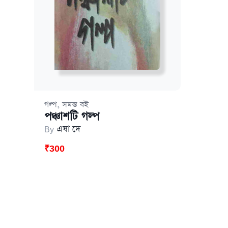
,
গল্প
সমস্ত বই
পঞ্চাশটি গল্প
By
এষা দে
₹
300