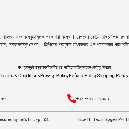
, সাহিত্য এবং সংস্কৃতিমূলক প্রকাশনা সংস্থা। নেপথ্যে কোনো রাজনৈতিক দল বা 
তন, সমাজমনস্ক লেখক – শিল্পীদের প্রত্যক্ষ তৎপরতাই এই প্রকাশনার প্রাণশক
গল্প
প্রবন্ধ
উপন্যাস
কবিতা
কিশোর সাহিত্য
কমিক্‌স
ভ্রমণ
রবীন্দ্র বিষয়ক
Terms & Conditions
Privacy Policy
Refund Policy
Shipping Policy
০০৭৩
+৯১ ৮৩৩৬০২৯৯০৯
ecured By Let’s Encrypt SSL
Blue Hill Technologies Pvt. L