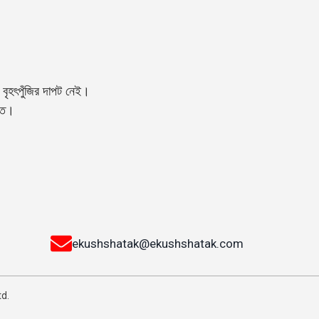
বৃহৎপুঁজির দাপট নেই।
্তি।
ekushshatak@ekushshatak.com
td.