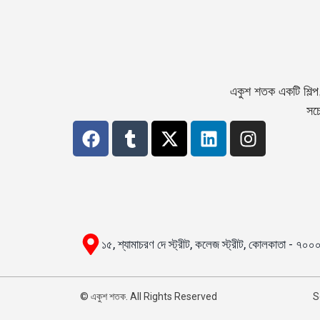
একুশ শতক একটি শিল্প
সচে
১৫, শ্যামাচরণ দে স্ট্রীট, কলেজ স্ট্রীট, কোলকাতা - ৭০
© একুশ শতক. All Rights Reserved
S