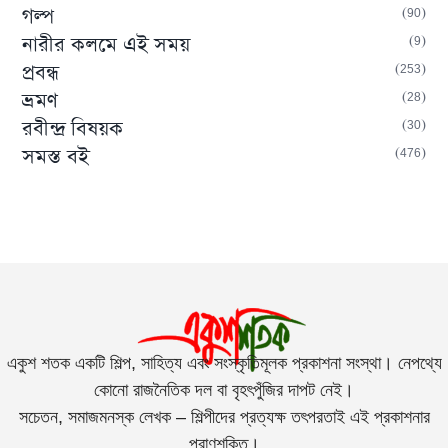
90
গল্প
9
নারীর কলমে এই সময়
253
প্রবন্ধ
28
ভ্রমণ
30
রবীন্দ্র বিষয়ক
476
সমস্ত বই
একুশ শতক একটি শিল্প, সাহিত্য এবং সংস্কৃতিমূলক প্রকাশনা সংস্থা। নেপথ্যে
কোনো রাজনৈতিক দল বা বৃহৎপুঁজির দাপট নেই।
সচেতন, সমাজমনস্ক লেখক – শিল্পীদের প্রত্যক্ষ তৎপরতাই এই প্রকাশনার
প্রাণশক্তি।