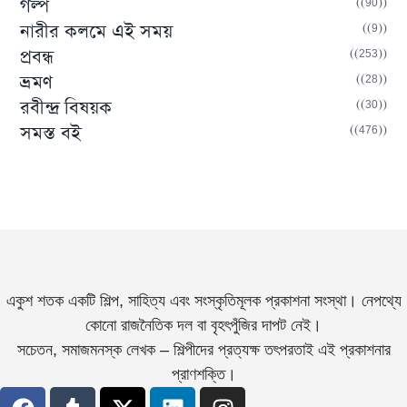
(90)
গল্প
(9)
নারীর কলমে এই সময়
(253)
প্রবন্ধ
(28)
ভ্রমণ
(30)
রবীন্দ্র বিষয়ক
(476)
সমস্ত বই
একুশ শতক একটি শিল্প, সাহিত্য এবং সংস্কৃতিমূলক প্রকাশনা সংস্থা। নেপথ্যে
কোনো রাজনৈতিক দল বা বৃহৎপুঁজির দাপট নেই।
সচেতন, সমাজমনস্ক লেখক – শিল্পীদের প্রত্যক্ষ তৎপরতাই এই প্রকাশনার
প্রাণশক্তি।