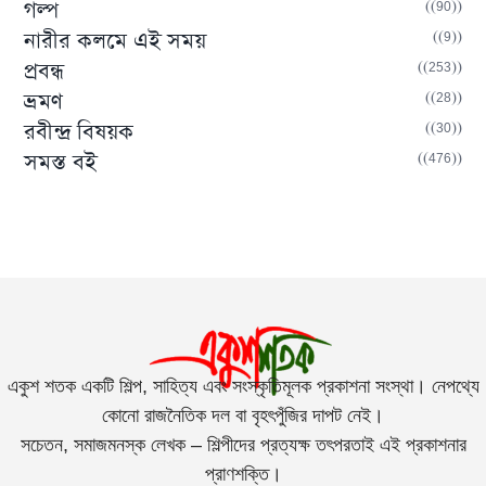
(90)
গল্প
(9)
নারীর কলমে এই সময়
(253)
প্রবন্ধ
(28)
ভ্রমণ
(30)
রবীন্দ্র বিষয়ক
(476)
সমস্ত বই
একুশ শতক একটি শিল্প, সাহিত্য এবং সংস্কৃতিমূলক প্রকাশনা সংস্থা। নেপথ্যে
কোনো রাজনৈতিক দল বা বৃহৎপুঁজির দাপট নেই।
সচেতন, সমাজমনস্ক লেখক – শিল্পীদের প্রত্যক্ষ তৎপরতাই এই প্রকাশনার
প্রাণশক্তি।