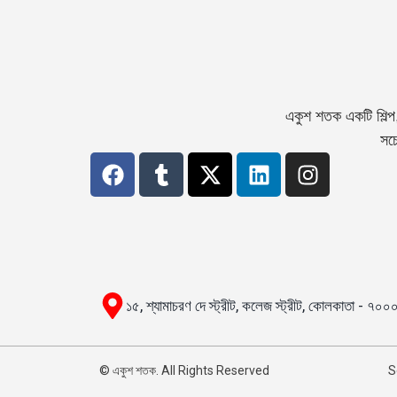
একুশ শতক একটি শিল্প
সচে
১৫, শ্যামাচরণ দে স্ট্রীট, কলেজ স্ট্রীট, কোলকাতা - ৭০
© একুশ শতক. All Rights Reserved
S