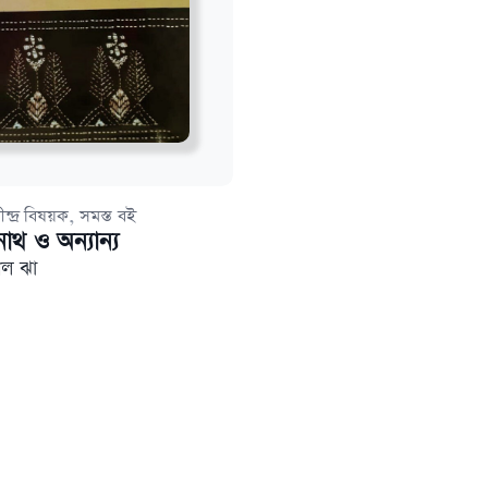
,
ীন্দ্র বিষয়ক
সমস্ত বই
রনাথ ও অন্যান্য
ল ঝা