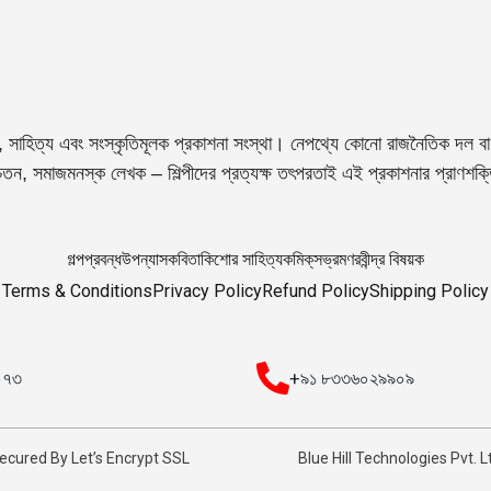
, সাহিত্য এবং সংস্কৃতিমূলক প্রকাশনা সংস্থা। নেপথ্যে কোনো রাজনৈতিক দল বা 
তন, সমাজমনস্ক লেখক – শিল্পীদের প্রত্যক্ষ তৎপরতাই এই প্রকাশনার প্রাণশক
গল্প
প্রবন্ধ
উপন্যাস
কবিতা
কিশোর সাহিত্য
কমিক্‌স
ভ্রমণ
রবীন্দ্র বিষয়ক
Terms & Conditions
Privacy Policy
Refund Policy
Shipping Policy
০০৭৩
+৯১ ৮৩৩৬০২৯৯০৯
ecured By Let’s Encrypt SSL
Blue Hill Technologies Pvt. L