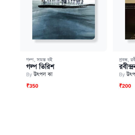
,
,
গল্প
সমস্ত বই
প্রবন্ধ
রব
গল্প তিরিশ
রবীন্দ্
By
উৎপল ঝা
By
উৎপ
₹
350
₹
200