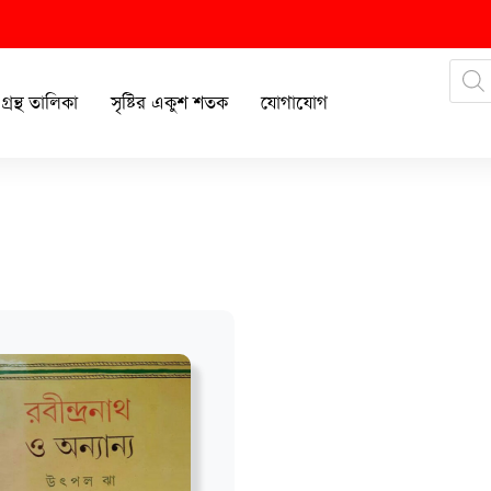
গ্রন্থ তালিকা
সৃষ্টির একুশ শতক
যোগাযোগ