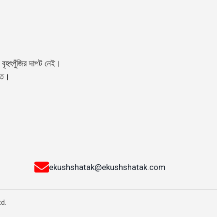
বৃহৎপুঁজির দাপট নেই।
্তি।
ekushshatak@ekushshatak.com
td.