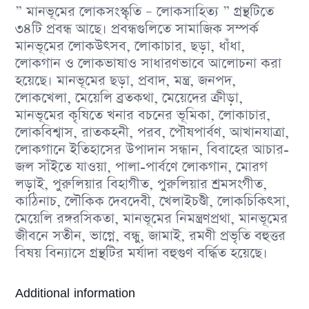
” মানভূমের লোকসংস্কৃতি – লোকসাহিত্য ” গ্রন্থটিতে
৩৪টি প্রবন্ধ আছে। প্রবন্ধগুলিতে সামাজিক সম্পর্ক
মানভূমের লোকউৎসব, লোকাচার, ছড়া, ধাঁধা,
লোকগান ও লোকভাষাও সাধারণভাবে আলোচনা করা
হয়েছে। মানভূমের ছড়া, প্রবাদ, মন্ত্র, জনপদ,
লোকখেলা, মেয়েলি ব্রতকথা, মেয়েদের ক্রীড়া,
মানভূমের কৃষিতে খনার বচনের ভূমিকা, লোকাচার,
লোকবিশ্বাস, রাতকহনী, পরব, পৌষপার্বণ, আখানযাত্রা,
লোকগানে ইতিহাসের উপাদান সন্ধান, বিবাহের আচার-
জল সাঁইতে যাওয়া, পালা-পার্বণে লোকগান, মোরগ
লড়াই, পুরুলিয়ার বিহাগীত, পুরুলিয়ার শ্রমসংগীত,
কাঠিনাচ, লৌকিক দেবদেবী, খেলাইচণ্ডী, লোকচিকিৎসা,
মেয়েলি রঙ্গরসিকতা, মানভূমের নিমন্ত্রণপ্রথা, মানভূমের
জীবনে সতীন, ভাগ্নে, বন্ধু, জামাই, রমণী প্রভৃতি বহুত্তর
বিষয় বিন্যাসে গ্রন্থটির মর্যাদা বহুগুণ বৰ্দ্ধিত হয়েছে।
Additional information