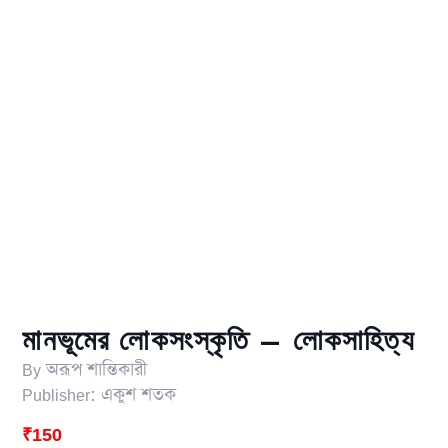
মানভূমের লোকসংস্কৃতি – লোকসাহিত্য
By
অরূপ শান্তিকারী
Publisher:
একুশ শতক
₹
150