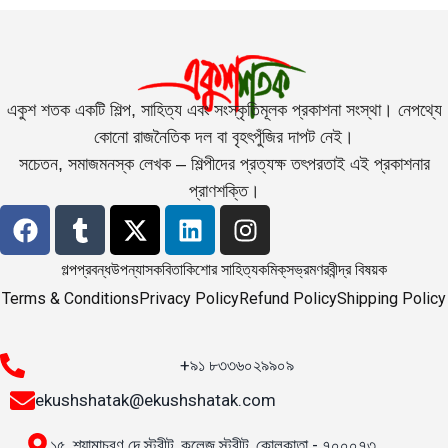
একুশ শতক একটি শিল্প, সাহিত্য এবং সংস্কৃতিমূলক প্রকাশনা সংস্থা। নেপথ্যে
কোনো রাজনৈতিক দল বা বৃহৎপুঁজির দাপট নেই।
সচেতন, সমাজমনস্ক লেখক – শিল্পীদের প্রত্যক্ষ তৎপরতাই এই প্রকাশনার
প্রাণশক্তি।
গল্প
প্রবন্ধ
উপন্যাস
কবিতা
কিশোর সাহিত্য
কমিক্‌স
ভ্রমণ
রবীন্দ্র বিষয়ক
Terms & Conditions
Privacy Policy
Refund Policy
Shipping Policy
+৯১ ৮৩৩৬০২৯৯০৯
ekushshatak@ekushshatak.com
১৫, শ্যামাচরণ দে স্ট্রীট, কলেজ স্ট্রীট, কোলকাতা - ৭০০০৭৩