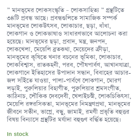
” মানভূমের লোকসংস্কৃতি – লোকসাহিত্য ” গ্রন্থটিতে
৩৪টি প্রবন্ধ আছে। প্রবন্ধগুলিতে সামাজিক সম্পর্ক
মানভূমের লোকউৎসব, লোকাচার, ছড়া, ধাঁধা,
লোকগান ও লোকভাষাও সাধারণভাবে আলোচনা করা
হয়েছে। মানভূমের ছড়া, প্রবাদ, মন্ত্র, জনপদ,
লোকখেলা, মেয়েলি ব্রতকথা, মেয়েদের ক্রীড়া,
মানভূমের কৃষিতে খনার বচনের ভূমিকা, লোকাচার,
লোকবিশ্বাস, রাতকহনী, পরব, পৌষপার্বণ, আখানযাত্রা,
লোকগানে ইতিহাসের উপাদান সন্ধান, বিবাহের আচার-
জল সাঁইতে যাওয়া, পালা-পার্বণে লোকগান, মোরগ
লড়াই, পুরুলিয়ার বিহাগীত, পুরুলিয়ার শ্রমসংগীত,
কাঠিনাচ, লৌকিক দেবদেবী, খেলাইচণ্ডী, লোকচিকিৎসা,
মেয়েলি রঙ্গরসিকতা, মানভূমের নিমন্ত্রণপ্রথা, মানভূমের
জীবনে সতীন, ভাগ্নে, বন্ধু, জামাই, রমণী প্রভৃতি বহুত্তর
বিষয় বিন্যাসে গ্রন্থটির মর্যাদা বহুগুণ বৰ্দ্ধিত হয়েছে।
In stock