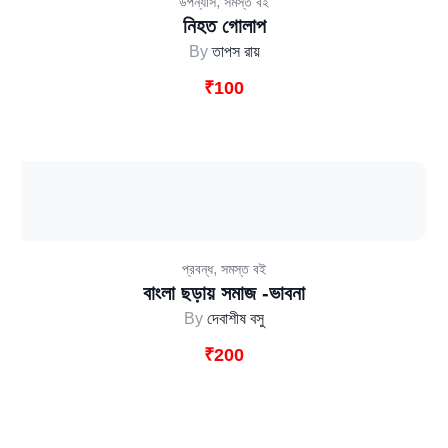
,
উপন্যাস
সমস্ত বই
নিহত গোলাপ
By
তাপস রায়
₹
100
,
প্রবন্ধ
সমস্ত বই
বাংলা ছড়ায় সমাজ -ভাবনা
By
দেবাশীষ বসু
₹
200