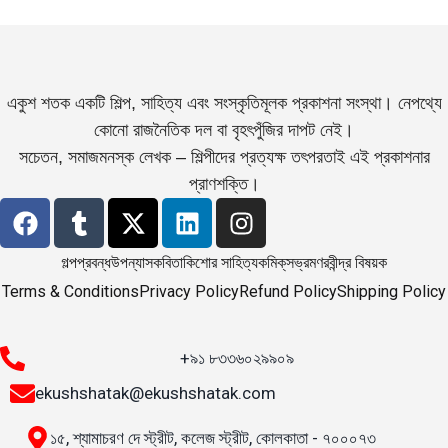
একুশ শতক একটি শিল্প, সাহিত্য এবং সংস্কৃতিমূলক প্রকাশনা সংস্থা। নেপথ্যে
কোনো রাজনৈতিক দল বা বৃহৎপুঁজির দাপট নেই।
সচেতন, সমাজমনস্ক লেখক – শিল্পীদের প্রত্যক্ষ তৎপরতাই এই প্রকাশনার
প্রাণশক্তি।
গল্প
প্রবন্ধ
উপন্যাস
কবিতা
কিশোর সাহিত্য
কমিক্‌স
ভ্রমণ
রবীন্দ্র বিষয়ক
Terms & Conditions
Privacy Policy
Refund Policy
Shipping Policy
+৯১ ৮৩৩৬০২৯৯০৯
ekushshatak@ekushshatak.com
১৫, শ্যামাচরণ দে স্ট্রীট, কলেজ স্ট্রীট, কোলকাতা - ৭০০০৭৩