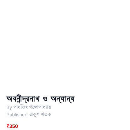
অবনীন্দ্রনাথ ও অন্যান্য
By
পার্থজিৎ গঙ্গোপাধ্যায়
Publisher:
একুশ শতক
₹
350