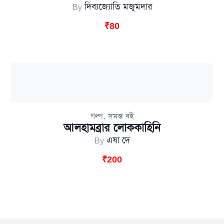
By
দিব্যজ্যোতি মজুমদার
₹
80
,
গল্প
সমস্ত বই
আলহামব্রার লোককাহিনি
By
এষা দে
₹
200