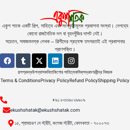
একুশ শতক একটি শিল্প, সাহিত্য এবং সংস্কৃতিমূলক প্রকাশনা সংস্থা। নেপথ্যে
কোনো রাজনৈতিক দল বা বৃহৎপুঁজির দাপট নেই।
সচেতন, সমাজমনস্ক লেখক – শিল্পীদের প্রত্যক্ষ তৎপরতাই এই প্রকাশনার
প্রাণশক্তি।
গল্প
প্রবন্ধ
উপন্যাস
কবিতা
কিশোর সাহিত্য
কমিক্‌স
ভ্রমণ
রবীন্দ্র বিষয়ক
Terms & Conditions
Privacy Policy
Refund Policy
Shipping Policy
+৯১ ৮৩৩৬০২৯৯০৯
ekushshatak@ekushshatak.com
১৫, শ্যামাচরণ দে স্ট্রীট, কলেজ স্ট্রীট, কোলকাতা - ৭০০০৭৩