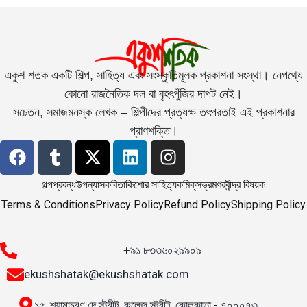
একুশ শতক একটি শিল্প, সাহিত্য এবং সংস্কৃতিমূলক প্রকাশনা সংস্থা। নেপথ্যে
কোনো রাজনৈতিক দল বা বৃহৎপুঁজির দাপট নেই।
সচেতন, সমাজমনস্ক লেখক – শিল্পীদের প্রত্যক্ষ তৎপরতাই এই প্রকাশনার
প্রাণশক্তি।
গল্প
প্রবন্ধ
উপন্যাস
কবিতা
কিশোর সাহিত্য
কমিক্‌স
ভ্রমণ
রবীন্দ্র বিষয়ক
Terms & Conditions
Privacy Policy
Refund Policy
Shipping Policy
+৯১ ৮৩৩৬০২৯৯০৯
ekushshatak@ekushshatak.com
১৫, শ্যামাচরণ দে স্ট্রীট, কলেজ স্ট্রীট, কোলকাতা - ৭০০০৭৩