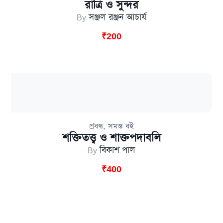
রাত্রি ও সুন্দর
By
সঞ্জল রঞ্জন আচার্য
₹
200
,
প্রবন্ধ
সমস্ত বই
শক্তিতত্ত্ব ও শাক্তপদাবলি
By
বিকাশ পাল
₹
400