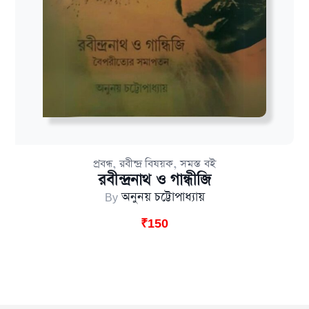
,
,
প্রবন্ধ
রবীন্দ্র বিষয়ক
সমস্ত বই
রবীন্দ্রনাথ ও গান্ধীজি
By
অনুনয় চট্টোপাধ্যায়
₹
150