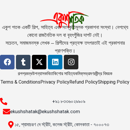
একুশ শতক একটি শিল্প, সাহিত্য এবং সংস্কৃতিমূলক প্রকাশনা সংস্থা। নেপথ্যে
কোনো রাজনৈতিক দল বা বৃহৎপুঁজির দাপট নেই।
সচেতন, সমাজমনস্ক লেখক – শিল্পীদের প্রত্যক্ষ তৎপরতাই এই প্রকাশনার
প্রাণশক্তি।
গল্প
প্রবন্ধ
উপন্যাস
কবিতা
কিশোর সাহিত্য
কমিক্‌স
ভ্রমণ
রবীন্দ্র বিষয়ক
Terms & Conditions
Privacy Policy
Refund Policy
Shipping Policy
+৯১ ৮৩৩৬০২৯৯০৯
ekushshatak@ekushshatak.com
১৫, শ্যামাচরণ দে স্ট্রীট, কলেজ স্ট্রীট, কোলকাতা - ৭০০০৭৩