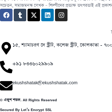
সচেতন, সমাজমনস্ক লেখক – শিল্পীদের প্রত্যক্ষ তৎপরতাই এই প্রকাশনা
১৫, শ্যামাচরণ দে স্ট্রীট, কলেজ স্ট্রীট, কোলকাতা - ৭
+৯১ ৮৩৩৬০২৯৯০৯
ekushshatak@ekushshatak.com
© একুশ শতক. All Rights Reserved
Secured By Let’s Encrypt SSL