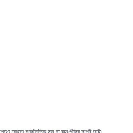
 নেপথ্যে কোনো রাজনৈতিক দল বা বৃহৎপুঁজির দাপট নেই।