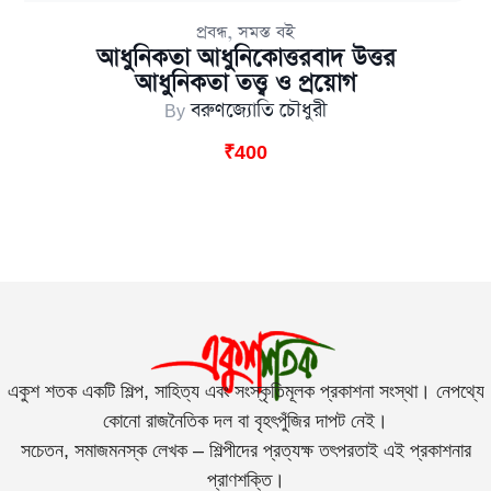
,
প্রবন্ধ
সমস্ত বই
আধুনিকতা আধুনিকোত্তরবাদ উত্তর
আধুনিকতা তত্ত্ব ও প্রয়োগ
By
বরুণজ্যোতি চৌধুরী
₹
400
একুশ শতক একটি শিল্প, সাহিত্য এবং সংস্কৃতিমূলক প্রকাশনা সংস্থা। নেপথ্যে
কোনো রাজনৈতিক দল বা বৃহৎপুঁজির দাপট নেই।
সচেতন, সমাজমনস্ক লেখক – শিল্পীদের প্রত্যক্ষ তৎপরতাই এই প্রকাশনার
প্রাণশক্তি।