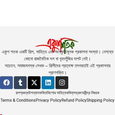
একুশ শতক একটি শিল্প, সাহিত্য এবং সংস্কৃতিমূলক প্রকাশনা সংস্থা। নেপথ্যে
কোনো রাজনৈতিক দল বা বৃহৎপুঁজির দাপট নেই।
সচেতন, সমাজমনস্ক লেখক – শিল্পীদের প্রত্যক্ষ তৎপরতাই এই প্রকাশনার
প্রাণশক্তি।
গল্প
প্রবন্ধ
উপন্যাস
কবিতা
কিশোর সাহিত্য
কমিক্‌স
ভ্রমণ
রবীন্দ্র বিষয়ক
Terms & Conditions
Privacy Policy
Refund Policy
Shipping Policy