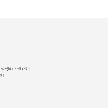
বৃহৎপুঁজির দাপট নেই।
্তি।