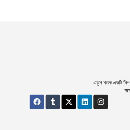
একুশ শতক একটি শিল্প
সচে