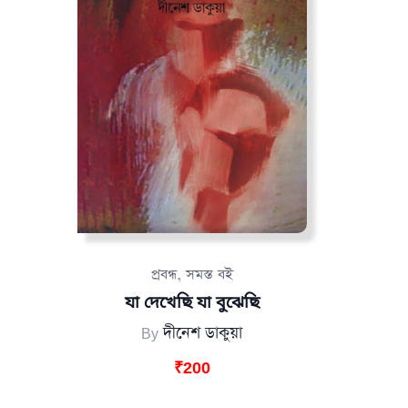
,
প্রবন্ধ
সমস্ত বই
যা দেখেছি যা বুঝেছি
By
দীনেশ ডাকুয়া
₹
200