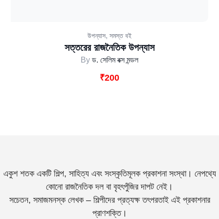
,
উপন্যাস
সমস্ত বই
সত্তরের রাজনৈতিক উপন্যাস
By
ড. সেলিম বক্স মন্ডল
₹
200
একুশ শতক একটি শিল্প, সাহিত্য এবং সংস্কৃতিমূলক প্রকাশনা সংস্থা। নেপথ্যে
কোনো রাজনৈতিক দল বা বৃহৎপুঁজির দাপট নেই।
সচেতন, সমাজমনস্ক লেখক – শিল্পীদের প্রত্যক্ষ তৎপরতাই এই প্রকাশনার
প্রাণশক্তি।