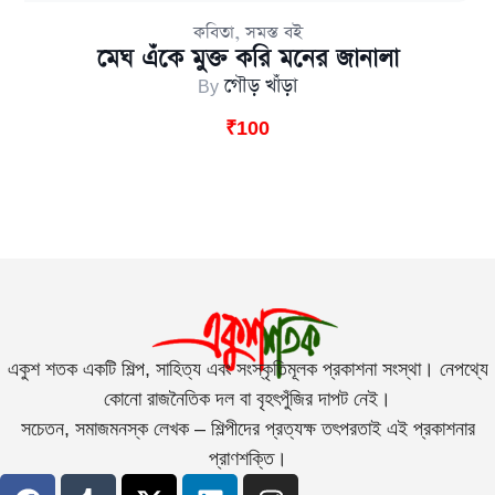
,
কবিতা
সমস্ত বই
মেঘ এঁকে মুক্ত করি মনের জানালা
By
গৌড় খাঁড়া
₹
100
একুশ শতক একটি শিল্প, সাহিত্য এবং সংস্কৃতিমূলক প্রকাশনা সংস্থা। নেপথ্যে
কোনো রাজনৈতিক দল বা বৃহৎপুঁজির দাপট নেই।
সচেতন, সমাজমনস্ক লেখক – শিল্পীদের প্রত্যক্ষ তৎপরতাই এই প্রকাশনার
প্রাণশক্তি।