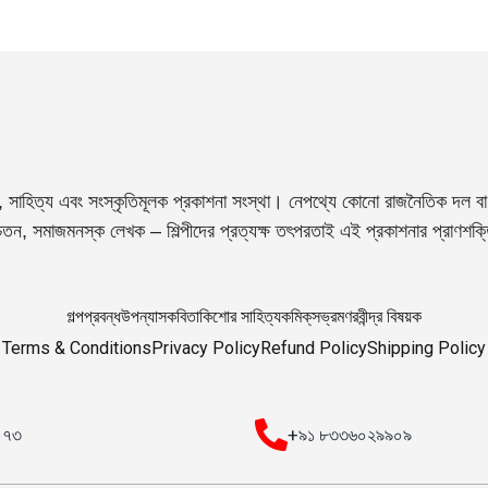
, সাহিত্য এবং সংস্কৃতিমূলক প্রকাশনা সংস্থা। নেপথ্যে কোনো রাজনৈতিক দল বা 
তন, সমাজমনস্ক লেখক – শিল্পীদের প্রত্যক্ষ তৎপরতাই এই প্রকাশনার প্রাণশক
গল্প
প্রবন্ধ
উপন্যাস
কবিতা
কিশোর সাহিত্য
কমিক্‌স
ভ্রমণ
রবীন্দ্র বিষয়ক
Terms & Conditions
Privacy Policy
Refund Policy
Shipping Policy
০০৭৩
+৯১ ৮৩৩৬০২৯৯০৯