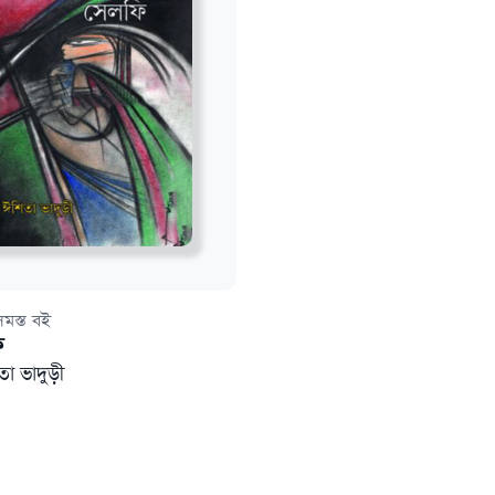
সমস্ত বই
ি
া ভাদুড়ী