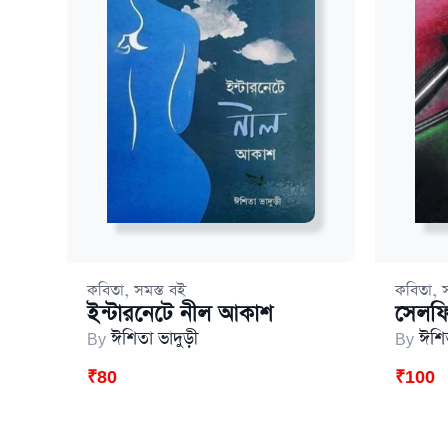
,
,
কবিতা
সমস্ত বই
কবিতা
ইন্টারনেটে নীল আকাশ
সেলফ
By
ঈশিতা ভাদুড়ী
By
ঈশিত
₹
80
₹
100