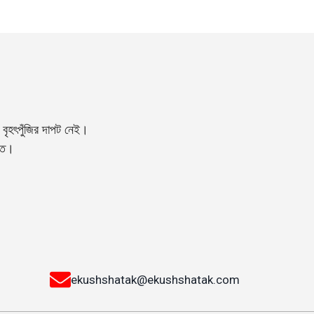
বৃহৎপুঁজির দাপট নেই।
্তি।
ekushshatak@ekushshatak.com