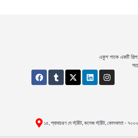
একুশ শতক একটি শিল্প
সচে
১৫, শ্যামাচরণ দে স্ট্রীট, কলেজ স্ট্রীট, কোলকাতা - ৭০