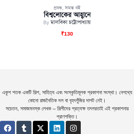
,
প্রবন্ধ
সমস্ত বই
বিশ্বলোকের আহ্বানে
By
মালবিকা চট্টোপাধ্যায়
₹
130
একুশ শতক একটি শিল্প, সাহিত্য এবং সংস্কৃতিমূলক প্রকাশনা সংস্থা। নেপথ্যে
কোনো রাজনৈতিক দল বা বৃহৎপুঁজির দাপট নেই।
সচেতন, সমাজমনস্ক লেখক – শিল্পীদের প্রত্যক্ষ তৎপরতাই এই প্রকাশনার
প্রাণশক্তি।