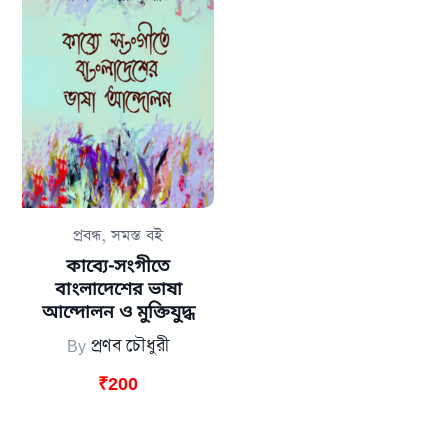
,
প্রবন্ধ
সমস্ত বই
কাব্যে-সংগীতে
বাংলাদেশের ভাষা
আন্দোলন ও মুক্তিযুদ্ধ
By
প্রণব চৌধুরী
₹
200