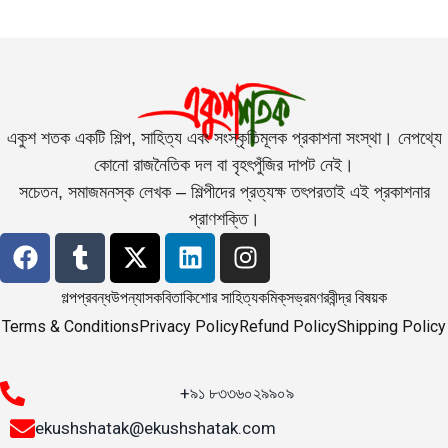
একুশ শতক একটি শিল্প, সাহিত্য এবং সংস্কৃতিমূলক প্রকাশনা সংস্থা। নেপথ্যে
কোনো রাজনৈতিক দল বা বৃহৎপুঁজির দাপট নেই।
সচেতন, সমাজমনস্ক লেখক – শিল্পীদের প্রত্যক্ষ তৎপরতাই এই প্রকাশনার
প্রাণশক্তি।
গল্প
প্রবন্ধ
উপন্যাস
কবিতা
কিশোর সাহিত্য
কমিক্‌স
ভ্রমণ
রবীন্দ্র বিষয়ক
Terms & Conditions
Privacy Policy
Refund Policy
Shipping Policy
+৯১ ৮৩৩৬০২৯৯০৯
ekushshatak@ekushshatak.com