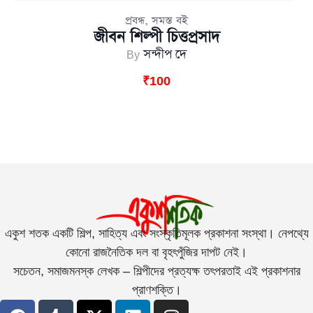
,
প্রবন্ধ
সমস্ত বই
জীবন শিল্পী চিত্তপ্রসাদ
By
সন্দীপ দে
₹
100
একুশ শতক একটি শিল্প, সাহিত্য এবং সংস্কৃতিমূলক প্রকাশনা সংস্থা। নেপথ্যে
কোনো রাজনৈতিক দল বা বৃহৎপুঁজির দাপট নেই।
সচেতন, সমাজমনস্ক লেখক – শিল্পীদের প্রত্যক্ষ তৎপরতাই এই প্রকাশনার
প্রাণশক্তি।