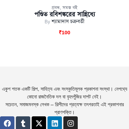
,
প্রবন্ধ
সমস্ত বই
পণ্ডিত রবিশঙ্করের সান্নিধ্যে
By
শ্যামাদাস চক্রবর্তী
₹
100
একুশ শতক একটি শিল্প, সাহিত্য এবং সংস্কৃতিমূলক প্রকাশনা সংস্থা। নেপথ্যে
কোনো রাজনৈতিক দল বা বৃহৎপুঁজির দাপট নেই।
সচেতন, সমাজমনস্ক লেখক – শিল্পীদের প্রত্যক্ষ তৎপরতাই এই প্রকাশনার
প্রাণশক্তি।