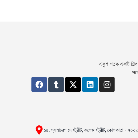
একুশ শতক একটি শিল্প
সচে
১৫, শ্যামাচরণ দে স্ট্রীট, কলেজ স্ট্রীট, কোলকাতা - ৭০