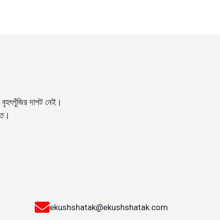
বৃহৎপুঁজির দাপট নেই।
্তি।
ekushshatak@ekushshatak.com