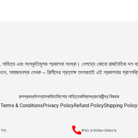
, সাহিত্য এবং সংস্কৃতিমূলক প্রকাশনা সংস্থা। নেপথ্যে কোনো রাজনৈতিক দল বা 
তন, সমাজমনস্ক লেখক – শিল্পীদের প্রত্যক্ষ তৎপরতাই এই প্রকাশনার প্রাণশক
গল্প
প্রবন্ধ
উপন্যাস
কবিতা
কিশোর সাহিত্য
কমিক্‌স
ভ্রমণ
রবীন্দ্র বিষয়ক
Terms & Conditions
Privacy Policy
Refund Policy
Shipping Policy
০০৭৩
+৯১ ৮৩৩৬০২৯৯০৯