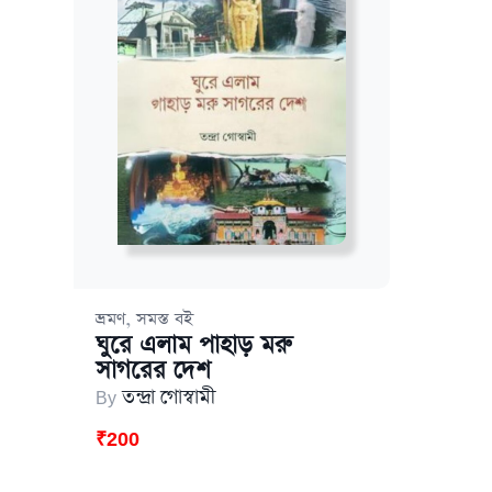
,
ভ্রমণ
সমস্ত বই
ঘুরে এলাম পাহাড় মরু
সাগরের দেশ
By
তন্দ্রা গোস্বামী
₹
200