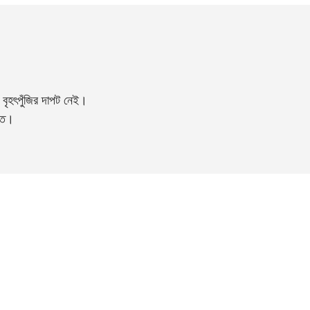
বৃহৎপুঁজির দাপট নেই।
্তি।
ekushshatak@ekushshatak.com
td.