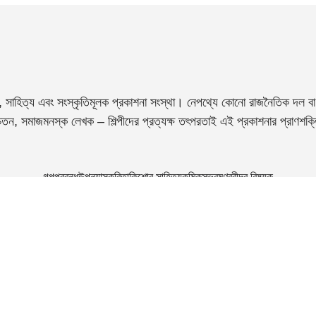
, সাহিত্য এবং সংস্কৃতিমূলক প্রকাশনা সংস্থা। নেপথ্যে কোনো রাজনৈতিক দল বা 
তন, সমাজমনস্ক লেখক – শিল্পীদের প্রত্যক্ষ তৎপরতাই এই প্রকাশনার প্রাণশক
গল্প
প্রবন্ধ
উপন্যাস
কবিতা
কিশোর সাহিত্য
কমিক্‌স
ভ্রমণ
রবীন্দ্র বিষয়ক
Terms & Conditions
Privacy Policy
Refund Policy
Shipping Policy
০০৭৩
+৯১ ৮৩৩৬০২৯৯০৯
ecured By Let’s Encrypt SSL
Blue Hill Technologies Pvt. L