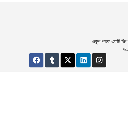
একুশ শতক একটি শিল্প
সচে
১৫, শ্যামাচরণ দে স্ট্রীট, কলেজ স্ট্রীট, কোলকাতা - ৭০
© একুশ শতক. All Rights Reserved
S