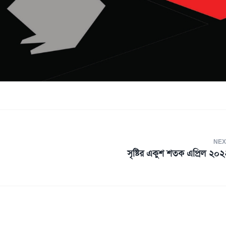
NEX
সৃষ্টির একুশ শতক এপ্রিল ২০