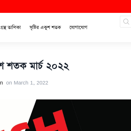
গ্রন্থ তালিকা
সৃষ্টির একুশ শতক
যোগাযোগ
কুশ শতক মার্চ ২০২২
n
on
March 1, 2022