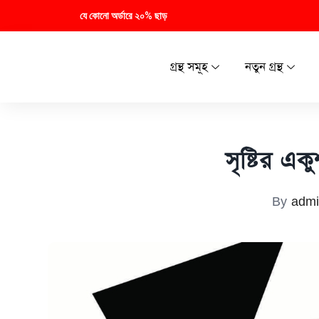
যে কোনো অর্ডারে ২০% ছাড়
গ্রন্থ সমূহ
নতুন গ্রন্থ
সৃষ্টির এ
By
admi