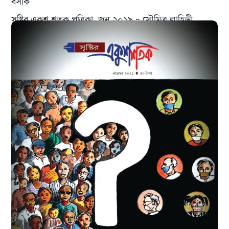
বসাক
সৃষ্টির একুশ শতক পত্রিকা, জুন ২০১৯ – সৌমিত্র লাহিড়ী
ছেড়ে – রেখেই ধরে – রাখা
স্মৃতির শঙ্খ ঘোষ : অমলিন চিরজীবী
তিনি মশালের আলো, তিনি দিশারী, তিনি শঙ্খ ঘোষ
ARCHIVES
September 2021
June 2021
May 2021
March 2021
February 2021
January 2021