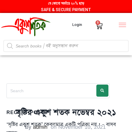
যে কোনো অর্ডারে ২০% ছাড়
SAFE & SECURE PAYMENT
0
Login
সৃষ্টির একুশ শতক নভেম্বর ২০২১
RECENT POSTS
‘সৃষ্টির একুশ শতক’ কেবলমাত্র একটি পত্রিকা নয় ! – বাসব
By
admin
on
November 10, 2021