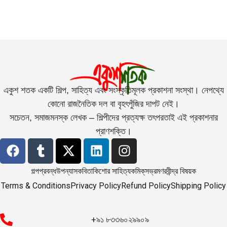
একুশ শতক একটি শিল্প, সাহিত্য এবং সংস্কৃতিমূলক প্রকাশনা সংস্থা। নেপথ্যে
কোনো রাজনৈতিক দল বা বৃহৎপুঁজির দাপট নেই।
সচেতন, সমাজমনস্ক লেখক – শিল্পীদের প্রত্যক্ষ তৎপরতাই এই প্রকাশনার
প্রাণশক্তি।
গল্প
প্রবন্ধ
উপন্যাস
কবিতা
কিশোর সাহিত্য
কমিক্‌স
ভ্রমণ
রবীন্দ্র বিষয়ক
Terms & Conditions
Privacy Policy
Refund Policy
Shipping Policy
+৯১ ৮৩৩৬০২৯৯০৯