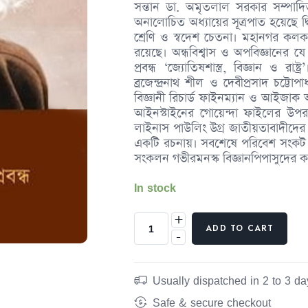
সন্তান ডা. অমৃতলাল সরকার সম্পাদিত 
অনালোচিত অধ্যায়ের সূত্রপাত হয়েছে দ্বিতী
শ্রেণি ও স্বদেশ চেতনা। মহানগর কলকাতার
রয়েছে। অন্ধবিশ্বাস ও অপবিজ্ঞানের যে স
প্রবন্ধ ‘জ্যোতিষশাস্ত্র, বিজ্ঞান ও রাষ্ট
ব্রজেন্দ্রনাথ শীল ও দেবীপ্রসাদ চট্টো
বিজ্ঞানী রিচার্ড ফাইনম্যান ও আইজাক 
আইনস্টাইনের গোয়েন্দা ফাইলের উপর আ
লাইনাস পাউলিং উগ্র জাতীয়তাবাদীদের
একটি রচনায়। সবশেষে পরিবেশ সংকট ও 
সংকলন গভীরমনস্ক বিজ্ঞানপিপাসুদের ক
In stock
+
ADD TO CART
-
Usually dispatched in 2 to 3 da
Safe & secure checkout