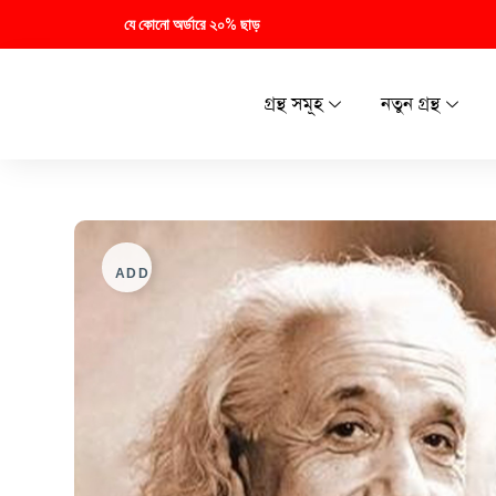
যে কোনো অর্ডারে ২০% ছাড়
গ্রন্থ সমূহ
নতুন গ্রন্থ
ADD TO WISHLIST