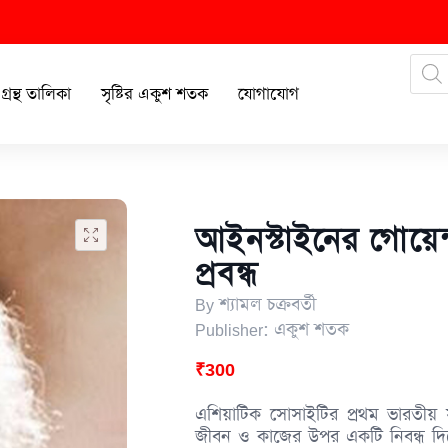
গ্রন্থ তালিকা
সৃষ্টির একুশ শতক
যোগাযোগ
আইনস্টাইনের গোয়েন্
🔍
প্রবন্ধ
By
শ্যামল চক্রবর্তী
Publisher:
একুশ শতক
₹
300
এশিয়াটিক সোসাইটির প্রথম ভারতীয় সভা
জীবন ও কাজের উপর একটি নিবন্ধ দিয়