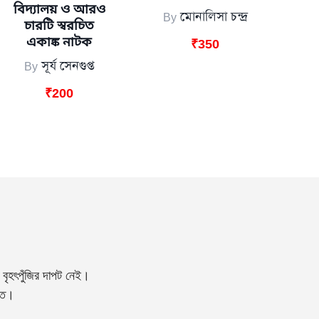
বিদ্যালয় ও আরও
By
মোনালিসা চন্দ্র
চারটি স্বরচিত
₹
350
একাঙ্ক নাটক
By
সূর্য সেনগুপ্ত
₹
200
বৃহৎপুঁজির দাপট নেই।
্তি।