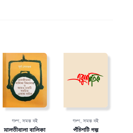
,
,
গল্প
সমস্ত বই
গল্প
সমস্ত বই
মালতীবালা বালিকা
পঁচিশটি গল্প