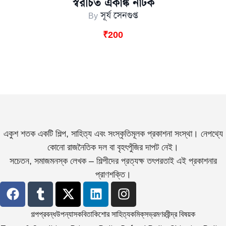
স্বরচিত একাঙ্ক নাটক
By
সূর্য সেনগুপ্ত
₹
200
একুশ শতক একটি শিল্প, সাহিত্য এবং সংস্কৃতিমূলক প্রকাশনা সংস্থা। নেপথ্যে
কোনো রাজনৈতিক দল বা বৃহৎপুঁজির দাপট নেই।
সচেতন, সমাজমনস্ক লেখক – শিল্পীদের প্রত্যক্ষ তৎপরতাই এই প্রকাশনার
প্রাণশক্তি।
গল্প
প্রবন্ধ
উপন্যাস
কবিতা
কিশোর সাহিত্য
কমিক্‌স
ভ্রমণ
রবীন্দ্র বিষয়ক