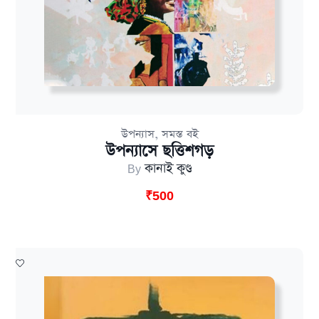
,
উপন্যাস
সমস্ত বই
উপন্যাসে ছত্তিশগড়
By
কানাই কুণ্ড
₹
500