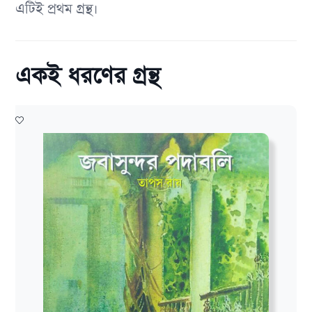
এটিই প্রথম গ্রন্থ।
একই ধরণের গ্রন্থ