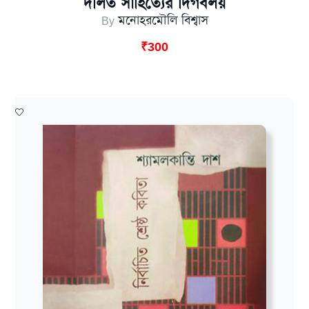
দলিত সাহিত্যের দিগবলয়
By
মনোহরমৌলি বিশ্বাস
₹
300