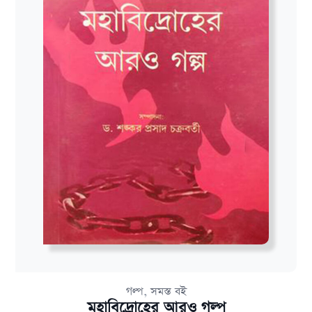
,
গল্প
সমস্ত বই
মহাবিদ্রোহের আরও গল্প