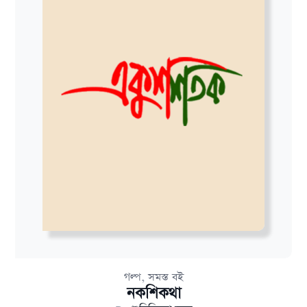
,
গল্প
সমস্ত বই
নকশিকথা