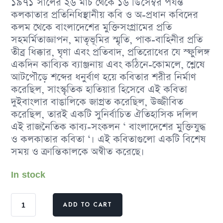
১৯৭১ সালের ২৬ মার্চ থেকে ১৬ ডিসেম্বর পর্যন্ত
কলকাতার প্রতিনিধিস্থানীয় কবি ও অ-প্রধান কবিদের
কলম থেকে বাংলাদেশের মুক্তিসংগ্রামের প্রতি
সহমর্মিতাজ্ঞাপন, মাতৃভূমির স্মৃতি, পাক-বাহিনীর প্রতি
তীব্র ধিক্কার, ঘৃণা এবং প্রতিবাদ, প্রতিরােধের যে স্ফুলিঙ্গ
একদিন কাব্যিক ব্যাঞ্জনায় এবং কঠিনে-কোমলে, শ্লেষে
আটপৌড়ে শব্দের ধনুর্বাণ হয়ে কবিতার শরীর নির্মাণ
করেছিল, সাংস্কৃতিক হাতিয়ার হিসেবে এই কবিতা
দুইবাংলার বাঙালিকে জাগ্রত করেছিল, উজ্জীবিত
করেছিল, তারই একটি সুনির্বাচিত ঐতিহাসিক দলিল
এই রাজনৈতিক কাব্য-সংকলন ‘ বাংলাদেশের মুক্তিযুদ্ধ
ও কলকাতার কবিতা ‘। এই কবিতাগুলাে একটি বিশেষ
সময় ও ক্রান্তিকালকে অন্বীত করেছে।
In stock
ADD TO CART