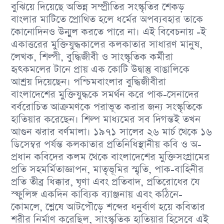
বুঝিয়ে দিয়েছে অভিন্ন সম্প্রীতির সংস্কৃতির শেকড়
বাংলার মাটিতে প্রােথিত হলে ধর্মের অপব্যবহার তাকে
কোনােদিনও উন্মুল করতে পারে না। এই বিবেচনায় -ই
একাত্তরের মুক্তিযুদ্ধকালের কলকাতার সাধারণ মানুষ,
লেখক, শিল্পী, বুদ্ধিজীবী ও সাংস্কৃতিক কর্মীরা
হৃৎকমলের টানে প্রায় এক কোটি উদ্বাস্তু বাঙালিকে
আশ্রয় দিয়েছেন। পশ্চিমবাংলার বুদ্ধিজীবীরা
বাংলাদেশের মুক্তিযুদ্ধকে সমর্থন করে পাক-সেনাদের
বর্বরােচিত আক্রমণকে পরাভূত করার জন্য সংস্কৃতিকে
হাতিয়ার করেছেন। শিল্প মাধ্যমের সব দিগন্তই তখন
আগুন ঝরার বর্ণমালা। ১৯৭১ সালের ২৬ মার্চ থেকে ১৬
ডিসেম্বর পর্যন্ত কলকাতার প্রতিনিধিস্থানীয় কবি ও অ-
প্রধান কবিদের কলম থেকে বাংলাদেশের মুক্তিসংগ্রামের
প্রতি সহমর্মিতাজ্ঞাপন, মাতৃভূমির স্মৃতি, পাক-বাহিনীর
প্রতি তীব্র ধিক্কার, ঘৃণা এবং প্রতিবাদ, প্রতিরােধের যে
স্ফুলিঙ্গ একদিন কাব্যিক ব্যাঞ্জনায় এবং কঠিনে-
কোমলে, শ্লেষে আটপৌড়ে শব্দের ধনুর্বাণ হয়ে কবিতার
শরীর নির্মাণ করেছিল, সাংস্কৃতিক হাতিয়ার হিসেবে এই