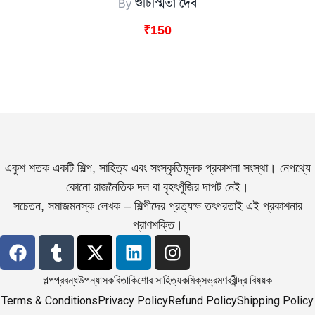
By
শুচিস্মিতা দেব
₹
150
একুশ শতক একটি শিল্প, সাহিত্য এবং সংস্কৃতিমূলক প্রকাশনা সংস্থা। নেপথ্যে
কোনো রাজনৈতিক দল বা বৃহৎপুঁজির দাপট নেই।
সচেতন, সমাজমনস্ক লেখক – শিল্পীদের প্রত্যক্ষ তৎপরতাই এই প্রকাশনার
প্রাণশক্তি।
গল্প
প্রবন্ধ
উপন্যাস
কবিতা
কিশোর সাহিত্য
কমিক্‌স
ভ্রমণ
রবীন্দ্র বিষয়ক
Terms & Conditions
Privacy Policy
Refund Policy
Shipping Policy