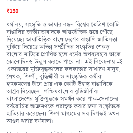
₹
150
ধর্ম নয়, সংস্কৃতি ও ভাষার বন্ধন বিশ্বের তেত্রিশ কোটি
বাঙালির জাতীয়তাবাদকে আন্তর্জাতিক স্তরে পৌছে
দিয়েছে। ভাষাভিত্তিক বাংলাদেশের বাঙালি জাতিসত্তা
বুঝিয়ে দিয়েছে অভিন্ন সম্প্রীতির সংস্কৃতির শেকড়
বাংলার মাটিতে প্রােথিত হলে ধর্মের অপব্যবহার তাকে
কোনােদিনও উন্মুল করতে পারে না। এই বিবেচনায় -ই
একাত্তরের মুক্তিযুদ্ধকালের কলকাতার সাধারণ মানুষ,
লেখক, শিল্পী, বুদ্ধিজীবী ও সাংস্কৃতিক কর্মীরা
হৃৎকমলের টানে প্রায় এক কোটি উদ্বাস্তু বাঙালিকে
আশ্রয় দিয়েছেন। পশ্চিমবাংলার বুদ্ধিজীবীরা
বাংলাদেশের মুক্তিযুদ্ধকে সমর্থন করে পাক-সেনাদের
বর্বরােচিত আক্রমণকে পরাভূত করার জন্য সংস্কৃতিকে
হাতিয়ার করেছেন। শিল্প মাধ্যমের সব দিগন্তই তখন
আগুন ঝরার বর্ণমালা।