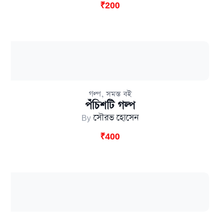
₹
200
,
গল্প
সমস্ত বই
পঁচিশটি গল্প
By
সৌরভ হোসেন
₹
400