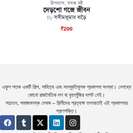
,
উপন্যাস
সমস্ত বই
দেড়শো গজে জীবন
By
সসীমকুমার বাড়ৈ
₹
200
একুশ শতক একটি শিল্প, সাহিত্য এবং সংস্কৃতিমূলক প্রকাশনা সংস্থা। নেপথ্যে
কোনো রাজনৈতিক দল বা বৃহৎপুঁজির দাপট নেই।
সচেতন, সমাজমনস্ক লেখক – শিল্পীদের প্রত্যক্ষ তৎপরতাই এই প্রকাশনার
প্রাণশক্তি।