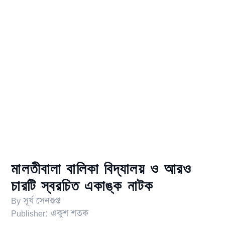
মালতীবালা বালিকা বিদ্যালয় ও আরও
চারটি স্বরচিত একাঙ্ক নাটক
By
সূর্য সেনগুপ্ত
Publisher:
একুশ শতক