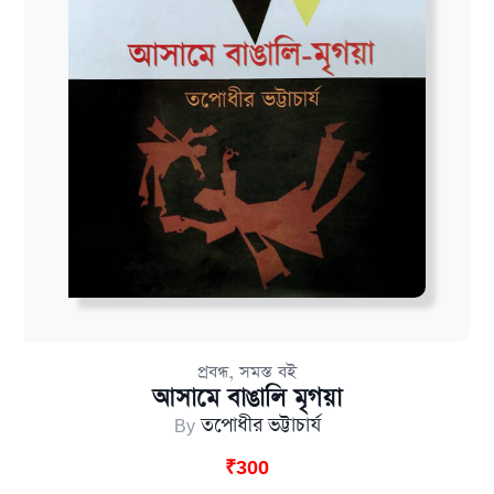
,
প্রবন্ধ
সমস্ত বই
আসামে বাঙালি মৃগয়া
By
তপোধীর ভট্টাচার্য
₹
300