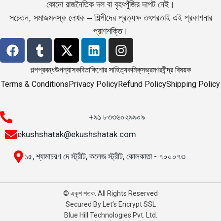
কোনো রাজনৈতিক দল বা বৃহৎপুঁজির দাপট নেই।
সচেতন, সমাজমনস্ক লেখক – শিল্পীদের প্রত্যক্ষ তৎপরতাই এই প্রকাশনার
প্রাণশক্তি।
গল্প
প্রবন্ধ
উপন্যাস
কবিতা
কিশোর সাহিত্য
কমিক্‌স
ভ্রমণ
রবীন্দ্র বিষয়ক
Terms & Conditions
Privacy Policy
Refund Policy
Shipping Policy
+৯১ ৮৩৩৬০২৯৯০৯
ekushshatak@ekushshatak.com
১৫, শ্যামাচরণ দে স্ট্রীট, কলেজ স্ট্রীট, কোলকাতা - ৭০০০৭৩
© একুশ শতক. All Rights Reserved
Secured By Let’s Encrypt SSL
Blue Hill Technologies Pvt. Ltd.