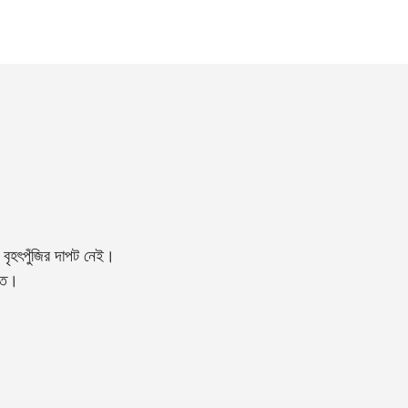
বৃহৎপুঁজির দাপট নেই।
্তি।