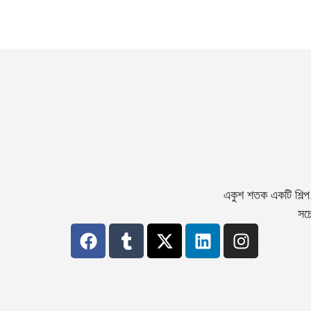
একুশ শতক একটি শিল্প
সচে