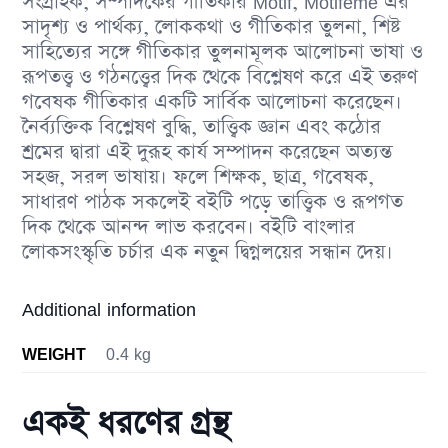
সংগ্রাহক, সম্পাদকের গীতিকার Motif, Motifeme এর
সাদৃশ্য ও পার্থক্য, লােককথা ও গীতিকার তুলনা, শিষ্ট
সাহিত্যের সঙ্গে গীতিকার তুলনামূলক আলােচনা ভাষা ও
রূপতত্ত্ব ও গঠনত্ত্বের দিক থেকে বিশ্লেষণ করে এই তরুণ
গবেষক গীতিকার একটি সার্বিক আলােচনা করেছেন।
নৈর্ব্যক্তিক বিশ্লেষণ বুদ্ধি, তাত্ত্বিক জ্ঞান এবং কঠোর
শ্রমের দ্বারা এই দুরূহ কার্য সম্পাদন করেছেন অত্যন্ত
সহজ, সরল ভাষায়। ফলে শিক্ষক, ছাত্র, গবেষক,
সাধারণ পাঠক সকলেই বইটি পড়ে তাত্ত্বিক ও রূপগত
দিক থেকে আনন্দ লাভ করবেন। বইটি বাংলার
লােকসংস্কৃতি চর্চার এক নতুন দ্বিগ্নলয়ের সন্ধান দেয়।
Additional information
WEIGHT
0.4 kg
একই ধরণের গ্রন্থ