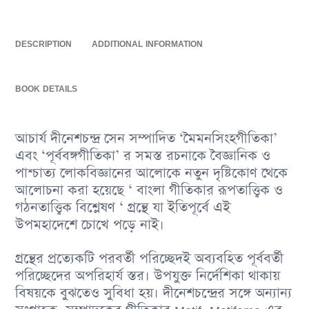
DESCRIPTION
ADDITIONAL INFORMATION
BOOK DETAILS
আচার্য দীনেশচন্দ্র সেন সম্পাদিত ‘মৈমনসিংহগীতিকা’
এবং ‘পূর্ববঙ্গগীতিকা’ র সমস্ত রচনাকে বৈজ্ঞানিক ও
পাশ্চাত্য লােকবিজ্ঞানের আলােকে নতুন দৃষ্টিকোণ থেকে
আলােচনা করা হয়েছে ‘ বাংলা গীতিকার রূপতাত্ত্বিক ও
গঠনতাত্ত্বিক বিশ্লেষণ ‘ গ্রন্থে যা ইতিপূর্বে এই
উপমহাদেশে চোখে পড়ে নাই।
গ্রন্থের প্রত্যেকটি পরবর্তী পরিচ্ছেদই অব্যবহিত পূর্ববর্তী
পরিচ্ছেদের অপরিহার্য স্তর। উপযুক্ত নির্দেশিকা থাকায়
বিষয়কে বুঝতেও সুবিধা হয়। দীনেশচন্দ্রের সঙ্গে অন্যান্য