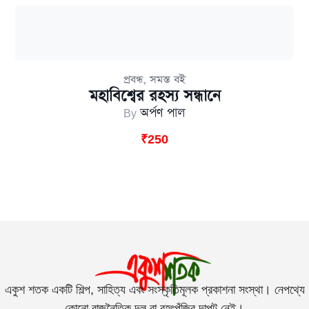
,
প্রবন্ধ
সমস্ত বই
মহাবিশ্বের রহস্য সন্ধানে
By
অর্পণ পাল
₹
250
একুশ শতক একটি শিল্প, সাহিত্য এবং সংস্কৃতিমূলক প্রকাশনা সংস্থা। নেপথ্যে
কোনো রাজনৈতিক দল বা বৃহৎপুঁজির দাপট নেই।