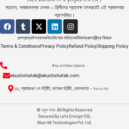
সচেতন, সমাজমনস্ক লেখক – শিল্পীদের প্রত্যক্ষ তৎপরতাই এই প্রকাশনার
প্রাণশক্তি।
গল্প
প্রবন্ধ
উপন্যাস
কবিতা
কিশোর সাহিত্য
কমিক্‌স
ভ্রমণ
রবীন্দ্র বিষয়ক
Terms & Conditions
Privacy Policy
Refund Policy
Shipping Policy
+৯১ ৮৩৩৬০২৯৯০৯
ekushshatak@ekushshatak.com
১৫, শ্যামাচরণ দে স্ট্রীট, কলেজ স্ট্রীট, কোলকাতা - ৭০০০৭৩
© একুশ শতক. All Rights Reserved
Secured By Let’s Encrypt SSL
Blue Hill Technologies Pvt. Ltd.