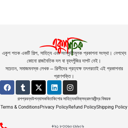
একুশ শতক একটি শিল্প, সাহিত্য এবং সংস্কৃতিমূলক প্রকাশনা সংস্থা। নেপথ্যে
কোনো রাজনৈতিক দল বা বৃহৎপুঁজির দাপট নেই।
সচেতন, সমাজমনস্ক লেখক – শিল্পীদের প্রত্যক্ষ তৎপরতাই এই প্রকাশনার
প্রাণশক্তি।
গল্প
প্রবন্ধ
উপন্যাস
কবিতা
কিশোর সাহিত্য
কমিক্‌স
ভ্রমণ
রবীন্দ্র বিষয়ক
Terms & Conditions
Privacy Policy
Refund Policy
Shipping Policy
+৯১ ৮৩৩৬০২৯৯০৯