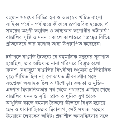
বহমান সময়ের বিচিত্র স্বর ও অন্তঃস্বর খচিত বাংলা
সাহিত্য পর্বে – পর্বান্তরে কীভাবে রূপান্তরিত হয়েছে, এ
সময়ের অগ্রণী তত্ত্ববিদ ও ভাষ্যকার তপোধীর ভট্টাচার্য ‘
বাঙালির সৃষ্টি ও মনন : কালে কালান্তরে ‘ গ্রন্থের বিভিন্ন
প্রতিবেদনে তার মনােজ ভাষ্য উপস্থাপিত করেছেন।
চর্যাপদে বাঙালি চৈতন্যে যে বহুমাত্রিক মন্থনের সূত্রপাত
হয়েছিল, তার অভিঘাত নানা পরিসরে বিস্তৃত হলাে
ক্রমশ। মধ্যযুগে বাঙালির বিশ্ববীক্ষা শুধুমাত্র প্রাতিষ্ঠানিক
বৃত্তে সীমিত ছিল না; লােকায়ত জীবনচর্যার সঙ্গে
সংশ্লেষণ অব্যাহত ছিল আগাগােড়া। রুদ্ধতা ও মুক্তি-
এষণার দ্বিবাচনিকতায় পথ থেকে পথান্তরে এগিয়ে গেছে
বাঙালির মনন ও সৃষ্টি। প্রাক-আধুনিক যুগ থেকে
আধুনিক কালে বহমান চৈতন্যে কীভাবে বিধৃত হয়েছে
ছেদ ও ধারাবাহিকতার দ্বিরালাপ, সেই সমাজ-সত্যের
উন্মােচন লেখকের অন্বিষ্ট। শ্রদ্ধাশীল অনুসন্ধিৎসার সঙ্গে