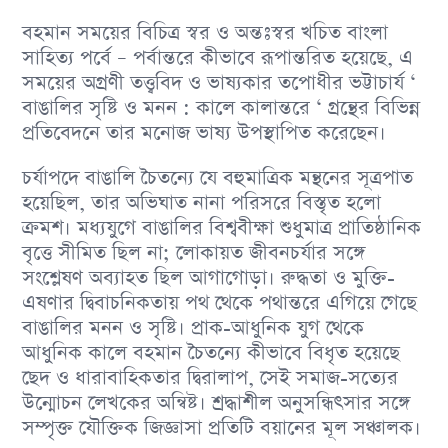
বহমান সময়ের বিচিত্র স্বর ও অন্তঃস্বর খচিত বাংলা
সাহিত্য পর্বে – পর্বান্তরে কীভাবে রূপান্তরিত হয়েছে, এ
সময়ের অগ্রণী তত্ত্ববিদ ও ভাষ্যকার তপোধীর ভট্টাচার্য ‘
বাঙালির সৃষ্টি ও মনন : কালে কালান্তরে ‘ গ্রন্থের বিভিন্ন
প্রতিবেদনে তার মনােজ ভাষ্য উপস্থাপিত করেছেন।
চর্যাপদে বাঙালি চৈতন্যে যে বহুমাত্রিক মন্থনের সূত্রপাত
হয়েছিল, তার অভিঘাত নানা পরিসরে বিস্তৃত হলাে
ক্রমশ। মধ্যযুগে বাঙালির বিশ্ববীক্ষা শুধুমাত্র প্রাতিষ্ঠানিক
বৃত্তে সীমিত ছিল না; লােকায়ত জীবনচর্যার সঙ্গে
সংশ্লেষণ অব্যাহত ছিল আগাগােড়া। রুদ্ধতা ও মুক্তি-
এষণার দ্বিবাচনিকতায় পথ থেকে পথান্তরে এগিয়ে গেছে
বাঙালির মনন ও সৃষ্টি। প্রাক-আধুনিক যুগ থেকে
আধুনিক কালে বহমান চৈতন্যে কীভাবে বিধৃত হয়েছে
ছেদ ও ধারাবাহিকতার দ্বিরালাপ, সেই সমাজ-সত্যের
উন্মােচন লেখকের অন্বিষ্ট। শ্রদ্ধাশীল অনুসন্ধিৎসার সঙ্গে
সম্পৃক্ত যৌক্তিক জিজ্ঞাসা প্রতিটি বয়ানের মূল সঞ্চালক।