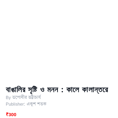
বাঙালির সৃষ্টি ও মনন : কালে কালান্তরে
By
তপোধীর ভট্টাচার্য
Publisher:
একুশ শতক
₹
300