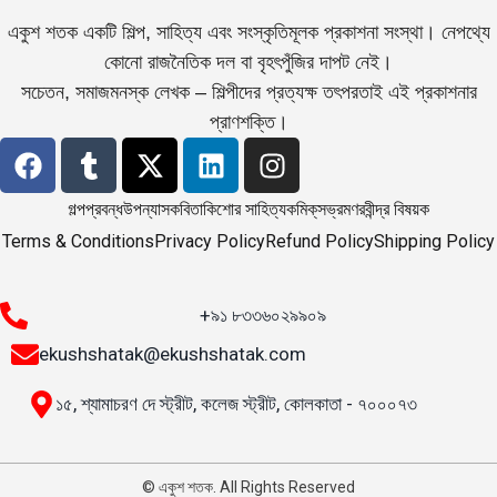
একুশ শতক একটি শিল্প, সাহিত্য এবং সংস্কৃতিমূলক প্রকাশনা সংস্থা। নেপথ্যে
কোনো রাজনৈতিক দল বা বৃহৎপুঁজির দাপট নেই।
সচেতন, সমাজমনস্ক লেখক – শিল্পীদের প্রত্যক্ষ তৎপরতাই এই প্রকাশনার
প্রাণশক্তি।
গল্প
প্রবন্ধ
উপন্যাস
কবিতা
কিশোর সাহিত্য
কমিক্‌স
ভ্রমণ
রবীন্দ্র বিষয়ক
Terms & Conditions
Privacy Policy
Refund Policy
Shipping Policy
+৯১ ৮৩৩৬০২৯৯০৯
ekushshatak@ekushshatak.com
১৫, শ্যামাচরণ দে স্ট্রীট, কলেজ স্ট্রীট, কোলকাতা - ৭০০০৭৩
© একুশ শতক. All Rights Reserved