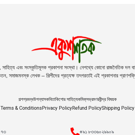
, সাহিত্য এবং সংস্কৃতিমূলক প্রকাশনা সংস্থা। নেপথ্যে কোনো রাজনৈতিক দল বা 
তন, সমাজমনস্ক লেখক – শিল্পীদের প্রত্যক্ষ তৎপরতাই এই প্রকাশনার প্রাণশক
গল্প
প্রবন্ধ
উপন্যাস
কবিতা
কিশোর সাহিত্য
কমিক্‌স
ভ্রমণ
রবীন্দ্র বিষয়ক
Terms & Conditions
Privacy Policy
Refund Policy
Shipping Policy
০০৭৩
+৯১ ৮৩৩৬০২৯৯০৯