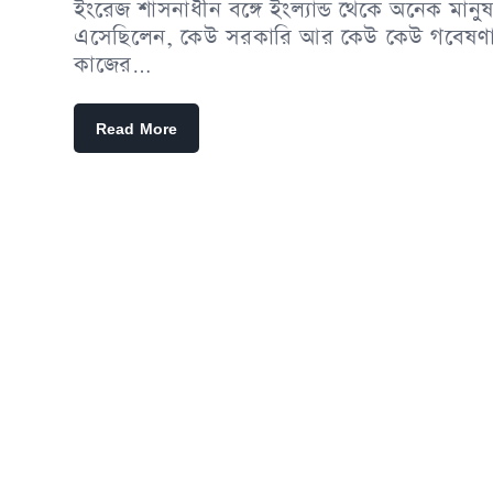
ইংরেজ শাসনাধীন বঙ্গে ইংল্যান্ড থেকে অনেক মানু
এসেছিলেন, কেউ সরকারি আর কেউ কেউ গবেষণ
কাজের…
Read More