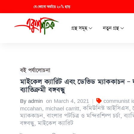
যে কোনো অর্ডারে ২০% ছাড়
গ্রন্থ সমূহ
নতুন গ্রন্থ
বই পর্যালোচনা
মাইকেল ক্যারিট এবং ডেভিড ম্যাককাচন – 
ব্যাতিক্রমী বঙ্গবন্ধু
By
admin
on
March 4, 2021
communist i
|
mccahan
,
michael carritt
,
কমিউনিস্ট আইসিএস
,
ম্যাককাচন
,
বাংলার পটচিত্র ও মন্দিরশিল্প চর্চা
,
ব্যাত
বঙ্গবন্ধু
,
মাইকেল ক্যারিট