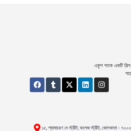
একুশ শতক একটি শিল্প
সচে
১৫, শ্যামাচরণ দে স্ট্রীট, কলেজ স্ট্রীট, কোলকাতা - ৭০