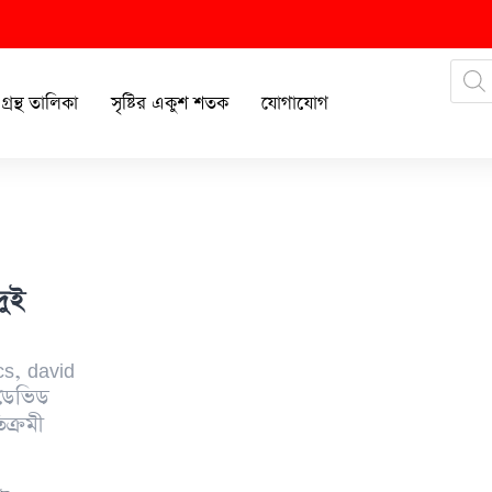
গ্রন্থ তালিকা
সৃষ্টির একুশ শতক
যোগাযোগ
দুই
cs
,
david
ডেভিড
িক্রমী