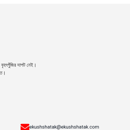
বৃহৎপুঁজির দাপট নেই।
্তি।
ekushshatak@ekushshatak.com