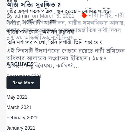
বসাক
আজ সত্যি সুরক্ষিত ?
সৃষ্টির একুশ শতক পত্রিকা, জুন ২০১৯ – সৌমিত্র লাহিড়ী
By
admin
on
March 5, 2021
নারী নিগ্রহ
,
নারী
|
ছেড়ে – রেখেই ধরে – রাখা
পাচার
,
নারীবাদী আন্দোলন
,
নারীর সমঅধিকার আদায়
,
পাচার
,
ফেয়ারওয়েল
,
৪৭ তম আন্তর্জাতিক নারী দিবস
স্মৃতির শঙ্খ ঘোষ : অমলিন চিরজীবী
৪৭ তম আন্তর্জাতিক নারী দিবস
তিনি মশালের আলো, তিনি দিশারী, তিনি শঙ্খ ঘোষ
এই দিবসটি উদযাপনের পেছনে রয়েছে নারী শ্রমিকের
অধিকার আদায়ের সংগ্রামের ইতিহাস। ১৮৫৭
ARCHIVES
খ্রিস্টাব্দে মজুরিবৈষম্য, কর্মঘণ্টা…
September 2021
Read More
June 2021
May 2021
March 2021
February 2021
January 2021